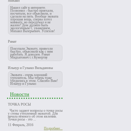
Михаил
Нашел сайт в интернете.
Позвонил - быстро приехали,
посчитали, все объяснили, и
сделали на пять. Вообще эковата
хорошая вещь, сперва хотел
минвату, но передумал и не
жалею! Дом должен быть
экологичным С уважением,
Михаил Валерьевич. Успехов!
Ринат
Покупали Эковату, привезли
быстро, объяснили как с ним
работать. Я доволен. Ринат
Мидхатович с г.Кумертау
Ильнур и Гульназ Вильдановы
Эковата - очень хороший
утеплитель. Мы теперь тоже
убедились в этом. Спасибо Вам!
Ильнур и Гульназ
Новости
ТОЧКА РОСЫ
Часто задают вопросы о точке росы
у стены утепленной эковатой. Для
начала немного об этом явлении.
Точки росы - это ...
11 Февраль, 2016
Подробнее...