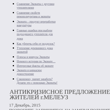
Сравнение Эковаты с другими
утеплителями
Сравнение свойств
пенополиуретана и эковаты
Эковата – продукт переработки
макулатуры
Главные ошибки при выборе
подходящего утеплителя для
дома
Как уберечь себя от подделок?
Утепление деревянного дома
эковатой
Плюсы и минусы Эковаты
Немного истории по Эковате…
Интересные факты об эковате
Эковата и каркасное
домостроение
Сэкономил, значит заработа?
Делаем это с помощью Эковаты!
АНТИКРИЗИСНОЕ ПРЕДЛОЖЕНИЕ
ЖИТЕЛЕЙ г.МЕЛЕУЗ
17 Декабрь, 2015