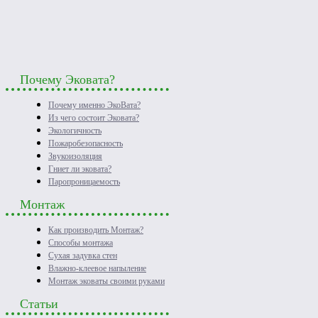
Почему Эковата?
Почему именно ЭкоВата?
Из чего состоит Эковата?
Экологичность
Пожаробезопасность
Звукоизоляция
Гниет ли эковата?
Паропроницаемость
Монтаж
Как производить Монтаж?
Способы монтажа
Сухая задувка стен
Влажно-клеевое напыление
Монтаж эковаты своими руками
Статьи